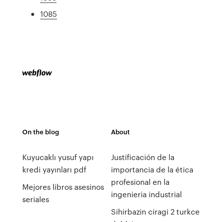
1085
On the blog
About
Kuyucaklı yusuf yapı
Justificación de la
kredi yayınları pdf
importancia de la ética
profesional en la
Mejores libros asesinos
ingenieria industrial
seriales
Sihirbazin ciragi 2 turkce